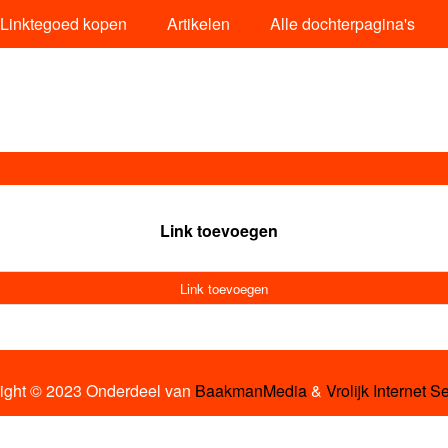
Linktegoed kopen
Artikelen
Alle dochterpagina's
Link toevoegen
Link toevoegen
ight © 2023 Onderdeel van
BaakmanMedia
&
Vrolijk Internet S