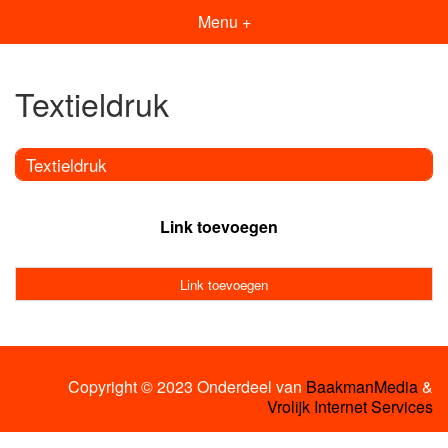
Menu +
Textieldruk
Textieldruk
Link toevoegen
Link toevoegen
Copyright © 2023 Onderdeel van
BaakmanMedia
&
Vrolijk Internet Services